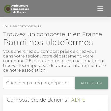
Retourner haut de page
Page d’accueil
Tous les composteurs
Trouvez un composteur en France
Notre Histoire
Parmi nos plateformes
Nos membres
Vous cherchez du
compost près de chez vous
,
dans votre région, votre département, votre
Activités
commune ? Explorez notre réseau national, pour
trouver le
composteur
de votre territoire, membre
Outils
de notre association.
Actualités
RECHERCHER
Contact
Compostière de Baneins
ADFE