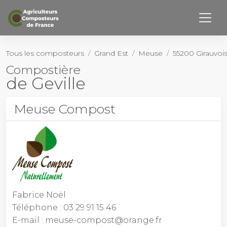
Retourner haut de page
Page d’accueil
Tous les composteurs
Grand Est
Meuse
55200 Girauvois
Compostière
Notre Histoire
de
Geville
Nos membres
Meuse Compost
Activités
Outils
Actualités
Contact
Fabrice Noël
Téléphone
:
03 29 91 15 46
E-mail :
meuse-compost@orange.fr