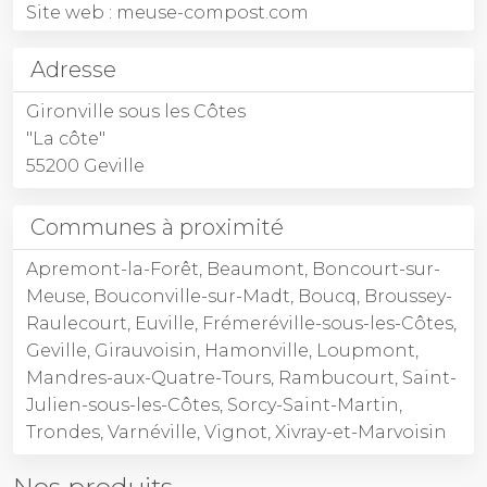
Site web :
meuse-compost.com
Adresse
Gironville sous les Côtes
"La côte"
55200 Geville
Communes à proximité
Apremont-la-Forêt
Beaumont
Boncourt-sur-
Meuse
Bouconville-sur-Madt
Boucq
Broussey-
Raulecourt
Euville
Frémeréville-sous-les-Côtes
Geville
Girauvoisin
Hamonville
Loupmont
Mandres-aux-Quatre-Tours
Rambucourt
Saint-
Julien-sous-les-Côtes
Sorcy-Saint-Martin
Trondes
Varnéville
Vignot
Xivray-et-Marvoisin
Nos produits