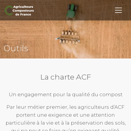
Retourner haut de page
Page d’accueil
Notre Histoire
Outils
Nos membres
Activités
La charte ACF
Outils
Un engagement pour la qualité du compost
Actualités
Par leur métier premier, les agriculteurs d’ACF
Contact
portent une exigence et une attention
particulière à la vie et à la préservation des sols,
qui ne peut se faire qu’en exigeant qualité,