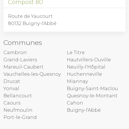
Compost 80
Route de Yaucourt
80132 Buigny-l'Abbé
Communes
Cambron
Le Titre
Grand-Laviers
Hautvillers-Ouville
Mareuil-Caubert
Neuilly-l'Hôpital
Vauchelles-les-Quesnoy
Huchenneville
Drucat
Miannay
Yonval
Buigny-Saint-Maclou
Bellancourt
Quesnoy-le-Montant
Caours
Cahon
Neufmoulin
Buigny-l'Abbé
Port-le-Grand