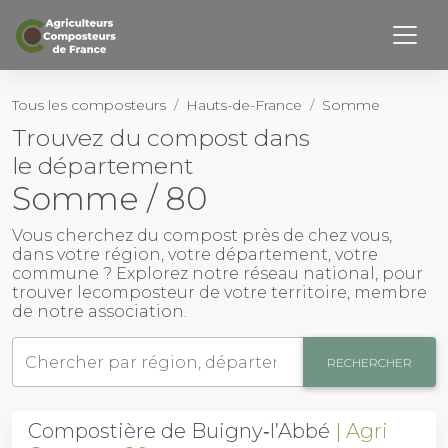
Retourner haut de page
Page d’accueil
Tous les composteurs
Hauts-de-France
Somme
Trouvez du compost dans
Notre Histoire
le département
Nos membres
Somme / 80
Activités
Vous cherchez du
compost près de chez vous
,
dans votre région, votre département, votre
commune ? Explorez notre réseau national, pour
Outils
trouver le
composteur
de votre territoire, membre
de notre association.
Actualités
RECHERCHER
Contact
Compostière de Buigny‑l’Abbé
Agri