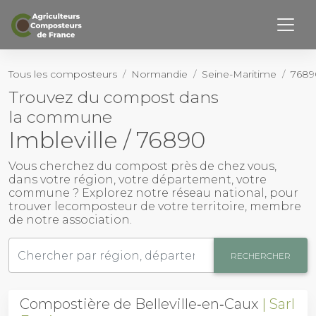
Retourner haut de page
Page d’accueil
Tous les composteurs
Normandie
Seine-Maritime
76890
Trouvez du compost dans
Notre Histoire
la commune
Nos membres
Imbleville / 76890
Activités
Vous cherchez du
compost près de chez vous
,
dans votre région, votre département, votre
commune ? Explorez notre réseau national, pour
Outils
trouver le
composteur
de votre territoire, membre
de notre association.
Actualités
RECHERCHER
Contact
Compostière de Belleville‑en‑Caux
Sarl