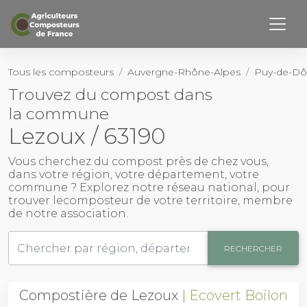
Retourner haut de page
Page d’accueil
Tous les composteurs
Auvergne-Rhône-Alpes
Puy-de-D
Trouvez du compost dans
Notre Histoire
la commune
Nos membres
Lezoux / 63190
Activités
Vous cherchez du
compost près de chez vous
,
dans votre région, votre département, votre
commune ? Explorez notre réseau national, pour
Outils
trouver le
composteur
de votre territoire, membre
de notre association.
Actualités
RECHERCHER
Contact
Compostière de Lezoux
Ecovert Boilon