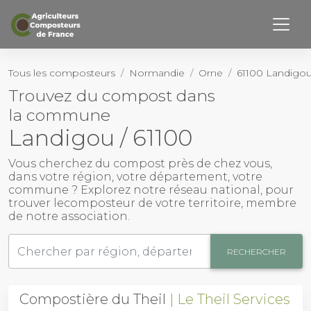
Retourner haut de page
Page d’accueil
Tous les composteurs
Normandie
Orne
61100 Landigo
Trouvez du compost dans
Notre Histoire
la commune
Nos membres
Landigou / 61100
Activités
Vous cherchez du
compost près de chez vous
,
dans votre région, votre département, votre
commune ? Explorez notre réseau national, pour
Outils
trouver le
composteur
de votre territoire, membre
de notre association.
Actualités
RECHERCHER
Contact
Compostière du Theil
Le Theil Services