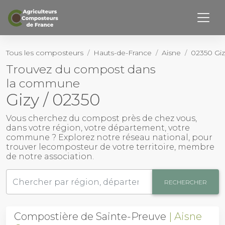
Retourner haut de page
Page d’accueil
Tous les composteurs
Hauts-de-France
Aisne
02350 Giz
Trouvez du compost dans
Notre Histoire
la commune
Nos membres
Gizy / 02350
Activités
Vous cherchez du
compost près de chez vous
,
dans votre région, votre département, votre
commune ? Explorez notre réseau national, pour
Outils
trouver le
composteur
de votre territoire, membre
de notre association.
Actualités
RECHERCHER
Contact
Compostière de Sainte-Preuve
Aisne