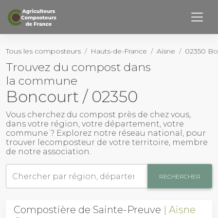
Retourner haut de page
Page d’accueil
Tous les composteurs
Hauts-de-France
Aisne
02350 Bo
Trouvez du compost dans
Notre Histoire
la commune
Nos membres
Boncourt / 02350
Activités
Vous cherchez du
compost près de chez vous
,
dans votre région, votre département, votre
commune ? Explorez notre réseau national, pour
Outils
trouver le
composteur
de votre territoire, membre
de notre association.
Actualités
RECHERCHER
Contact
Compostière de Sainte-Preuve
Aisne